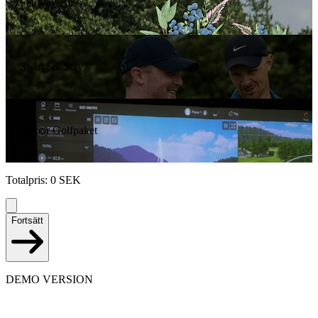
Fairway Bliss
Swing & Stay
Indoor Golfpaket
Totalpris
:
0
SEK
Fortsätt
DEMO VERSION