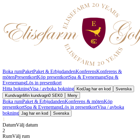
Boka rum
Paket
Paket & Erbjudanden
Konferens
Konferens &
möten
Presentkort
Köp presentkort
Spa & Evenemang
Spa &
Evenemang
Lös in presentkort
Hitta bokning
Visa / avboka bokning
Kod
Jag har en kod
Svenska
Kundvagn
Min kundvagn
0
SEK
0
Meny
Boka rum
Paket & Erbjudanden
Konferens & möten
Köp
presentkort
Spa & Evenemang
Lös in presentkort
Visa / avboka
bokning
Jag har en kod
Svenska
1
1
Datum
Välj datum
2
Rum
Välj rum