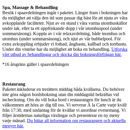
Spa, Massage & Behandling
Besök i spaavdelningen ingår i paketet. Längre fram i bokningen har
du möjlighet att välja den tid som passar dig bäst för att njuta av våra
avkopplande faciliteter. Njut av en stund i våra varma utomhuskällor
under tak, eller ta ett uppfriskande dopp i vår utomhuspool (under
sommarsäsong). Koppla av i vår relaxavdelning, både inomhus och
utomhus (under sommarsäsong), och njut av vår bubbelpool. För
extra avkoppling erbjuder vi fotbad, ångbastu, kallbad och torrbastu.
Under din vistelse har du möjlighet att boka en behandling.
Utforska
vårt utbud av behandlingar och skicka din bokningsförfrågan här.
*16 årsgräns gäller i spaavdelningen
Restaurang
Paketet inkluderar en trerätters middag båda kvällarna. Du behöver
inte göra någon bordsbokning utan din middagstid bekräftas vid
incheckning. Om du vill boka bord i restaurangen för lunch är du
välkommen att höra av dig till oss. Vi serverar À la Carte varje kväll
från 17:30, med undantag för de kvällar vi anordnar evenemang. Vi
följer årstidernas naturliga växlingar och presenterar en ny meny
varje månad.
Du hittar all information om restaurangen och aktuella
menyer här.