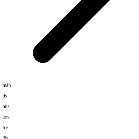
mån
tis
ons
tors
fre
lör