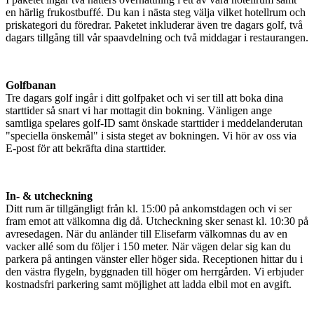
en härlig frukostbuffé. Du kan i nästa steg välja vilket hotellrum och
priskategori du föredrar. Paketet inkluderar även tre dagars golf, två
dagars tillgång till vår spaavdelning och två middagar i restaurangen.
Golfbanan
Tre dagars golf ingår i ditt golfpaket och vi ser till att boka dina
starttider så snart vi har mottagit din bokning. Vänligen ange
samtliga spelares golf-ID samt önskade starttider i meddelanderutan
"speciella önskemål" i sista steget av bokningen. Vi hör av oss via
E-post för att bekräfta dina starttider.
In- & utcheckning
Ditt rum är tillgängligt från kl. 15:00 på ankomstdagen och vi ser
fram emot att välkomna dig då. Utcheckning sker senast kl. 10:30 på
avresedagen. När du anländer till Elisefarm välkomnas du av en
vacker allé som du följer i 150 meter. När vägen delar sig kan du
parkera på antingen vänster eller höger sida. Receptionen hittar du i
den västra flygeln, byggnaden till höger om herrgården. Vi erbjuder
kostnadsfri parkering samt möjlighet att ladda elbil mot en avgift.