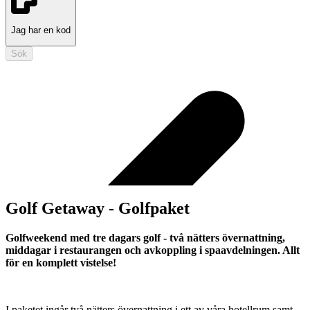
Jag har en kod
Sök
Golf Getaway - Golfpaket
Golfweekend med tre dagars golf - två nätters övernattning,
middagar i restaurangen och avkoppling i spaavdelningen. Allt
för en komplett vistelse!
I paketet ingår två nätters övernattning i ett av våra hotellrum samt